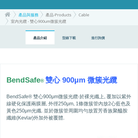
產品與服務
產品-Products
Cable
室內光纜 - 雙心900um微簇光纜
產品介紹
型錄下載
進行詢價
BendSafe
雙心
900
μ
m
微簇光纜
®
BendSafe®
雙心
900
μ
m
微簇光纜
-
於裸光纖上
,
覆加以紫外
線硬化保護兩膜層
,
外徑
250
μ
m, 1
條微簇管內放
2
心藍色及
黃色
250
μ
m
光纖
.
並於微簇管周圍均勻放置芳香族聚醯胺
纖維
(Kevlar)
外加外被覆體
.