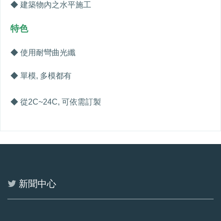
◆ 建築物內之水平施工
特色
◆ 使用耐彎曲光纖
◆ 單模
,
多模都有
◆ 從
2C~24C,
可依需訂製
新聞中心