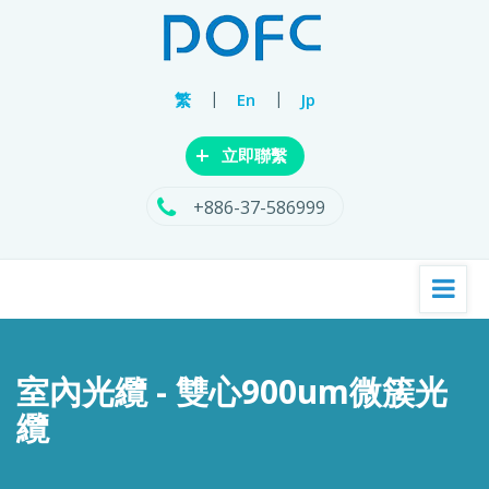
|
|
繁
En
Jp
+
立即聯繫
+886-37-586999
室內光纜 - 雙心900um微簇光
纜