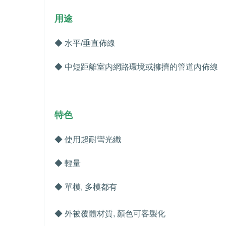
用途
◆ 水平
/
垂直佈線
◆ 中短距離室内網路環境或擁擠的管道內佈線
特色
◆ 使用超耐彎光纖
◆ 輕量
◆ 單模
,
多模都有
◆ 外被覆體材質
,
顏色可客製化