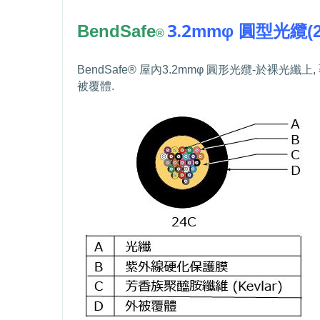
3.2
B
endSafe
mm
φ 圓型光纜
(
®
B
endSafe®
屋內
3.2mm
φ 圓形光纜
-
於裸光纖上
,
被覆體
.