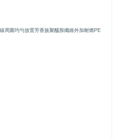
線周圍均勻放置芳香族聚醯胺纖維外加耐燃
PE