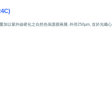
24C)
覆加以紫外線硬化之自然色保護膜兩層
,
外徑
250
μ
m,
並於光纖心