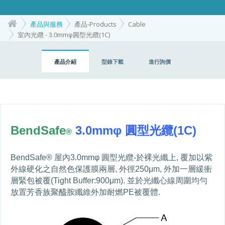
產品與服務
產品-Products
Cable
室內光纜 - 3.0mmφ圓型光纜(1C)
產品介紹
型錄下載
進行詢價
BendSafe
3.0mm
φ 圓型光纜
(1C)
®
BendSafe®
屋內
3.0mm
φ 圓型光纜
-
於裸光纖上
,
覆加以紫
外線硬化之自然色保護膜兩層
,
外徑
250
μ
m,
外加一層緩衝
層緊包被覆
(Tight Buffer:900
μ
m).
並於光纖心線周圍均勻
放置芳香族聚醯胺纖維外加耐燃
PE
被覆體
.