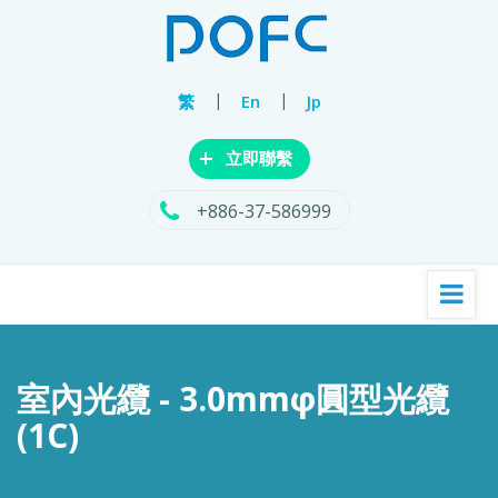
|
|
繁
En
Jp
+
立即聯繫
+886-37-586999
室內光纜 - 3.0mmφ圓型光纜
(1C)