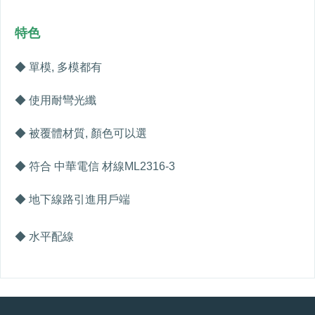
特色
◆ 單模
,
多模都有
◆ 使用耐彎光纖
◆ 被覆體材質
,
顏色可以選
◆ 符合 中華電信 材線
ML2316-3
◆ 地下線路引進用戶端
◆ 水平配線