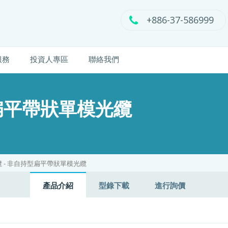
+886-37-586999
服務
投資人專區
聯絡我們
型扁平帶狀單模光纜
 - 非自持型扁平帶狀單模光纜
產品介紹
型錄下載
進行詢價