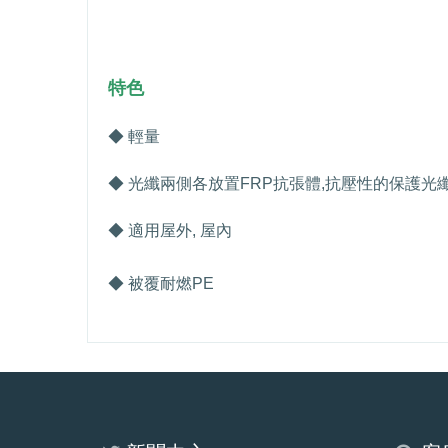
特色
◆ 輕量
◆ 光纖兩側各放置
FRP
抗張體
,
抗壓性的保護光
◆ 適用屋外
,
屋內
◆ 被覆耐燃
PE