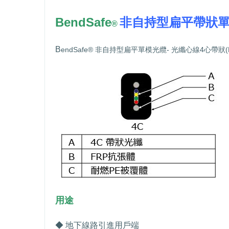
BendSafe
非自持型扁平帶狀
®
B
endSafe®
非自持型扁平單模光纜
-
光纖心線
4
心帶狀
(
用途
◆ 地下線路引進用戶端