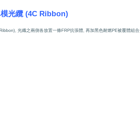
單模光纜
(4C Ribbon)
Ribbon),
光纖之兩側各放置一條
FRP
抗張體
,
再加黑色耐燃
PE
被覆體組合