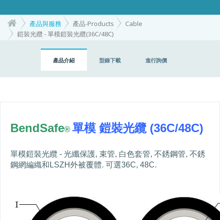
產品與服務
產品-Products
Cable
鎧裝光纜 - 單模鎧裝光纜(36C/48C)
產品介紹
型錄下載
進行詢價
BendSafe
單模 鎧裝光纜
(36C/48C)
®
單模鎧裝光纜
-
光纖保護
,
束管
,
白色套管
,
不銹鋼管
,
不銹
鋼網編織和
LSZH
外被覆體
.
可選
36C, 48C.