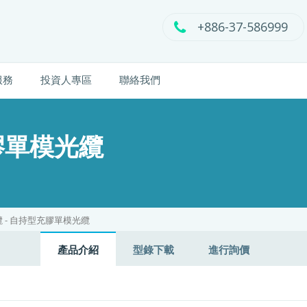
+886-37-586999
服務
投資人專區
聯絡我們
膠單模光纜
 - 自持型充膠單模光纜
產品介紹
型錄下載
進行詢價