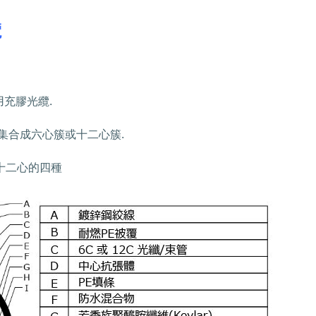
纜
用充膠光纜
.
集合成六心簇或十二心簇
.
十二心的四種