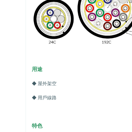
用途
◆ 屋外架空
◆ 用
戶
線路
特色