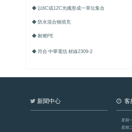
◆ 以
6C
或
12C
光纖形成一單位集合
◆ 防水混合物填充
◆ 耐燃
PE
◆ 符合 中華電信 材線
2309-2
新聞中心
客
星期
星期