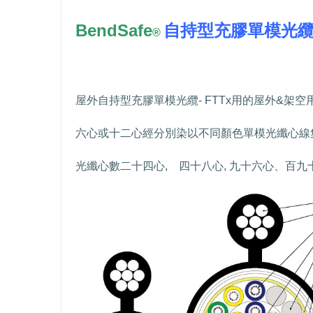
BendSafe
自持型充膠單模光
®
屋外自持型充膠單模光纜
- FTTx
用的屋外
&
架空
六心或十二心經分別染以不同顏色單模光纖心線
光纖心數二十四心
,
四十八心
,
九十六心、百九