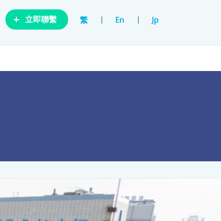
+
|
|
繁
En
Jp
立即聯繫