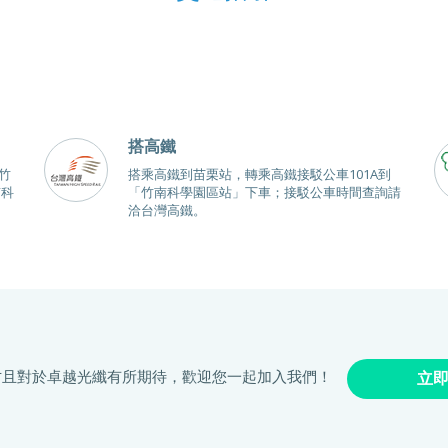
搭高鐵
竹
搭乘高鐵到苗栗站，轉乘高鐵接駁公車101A到
南科
「竹南科學園區站」下車；接駁公車時間查詢請
洽台灣高鐵。
才且對於卓越光纖有所期待，歡迎您一起加入我們！
立