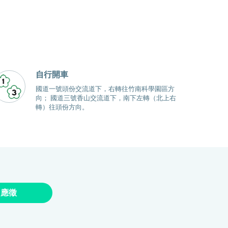
自行開車
國道一號頭份交流道下，右轉往竹南科學園區方
向； 國道三號香山交流道下，南下左轉（北上右
轉）往頭份方向。
即應徵