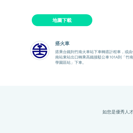
地圖下載
搭火車
搭乘台鐵到竹南火車站下車轉搭計程車，或由
南站東站出口轉乘高鐵接駁公車101A到「竹
學園區站」下車。
如您是優秀人